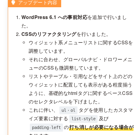
アップデート内容
WordPress 6.1 への事前対応
を追加で行いまし
た。
CSSのリファクタリング
を行いました。
ウィジェット系メニューリストに関するCSSを
調整しています。
それに合わせ、グローバルナビ・ドロワーメニ
ューのCSSも微調整しています。
リストやテーブル・引用などをサイト上のどの
ウィジェットに配置しても表示がある程度揃う
ように、基礎的なhtmlタグに関するベースCSS
のセレクタレベルを下げました。
これに伴い、
タグを使用したカスタマ
ul・ol
イズ要素に対する
及び
list-style
の
打ち消しが必要になる場合が
padding-left