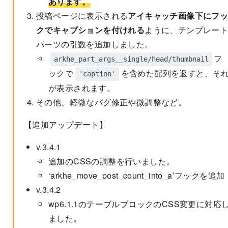
あります。
投稿ページに表示される
アイキャッチ画像下にフ
クでキャプションを付けれる
ように、テンプレー
パーツの引数を追加しました。
フ
arkhe_part_args__single/head/thumbnail
ックで
を含めた配列を返すと、そ
'caption'
が表示されます。
その他、軽微なバグ修正や微調整など。
【追加アップデート】
v.3.4.1
追加のCSSの調整を行いました。
‘arkhe_move_post_count_into_a’フックを追加
v.3.4.2
wp6.1.1のテーブルブロックのCSS変更に対応
ました。