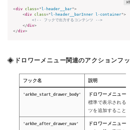
<
div
class
=
"
l-header__bar
"
>
<
div
class
=
"
l-header__barInner l-container
"
>
<!-- フックで出力するコンテンツ -->
</
div
>
</
div
>
ドロワーメニュー関連のアクションフ
フック名
説明
ドロワーメニュー
'arkhe_start_drawer_body'
標準で表示される
ツを追加すること
ドロワーメニュー
'arkhe_after_drawer_nav'