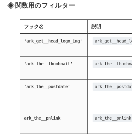
関数用のフィルター
フック名
説明
'ark_get__head_logo_img'
ark_get__head_log
'ark_the__thumbnail'
ark_the__thumbnai
'ark_the__postdate'
ark_the__postdate
ark_the__pnlink
ark_the__pnlink()