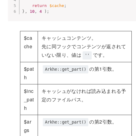
return
$cache
;
}
,
10
,
4
)
;
$ca
キャッシュコンテンツ。
che
先に同フックでコンテンツが返されて
いない限り、値は
です。
''
$pat
の第1引数。
Arkhe::get_part()
h
$inc
キャッシュがなければ読み込まれる予
_pat
定のファイルパス。
h
$ar
の第2引数。
Arkhe::get_part()
gs