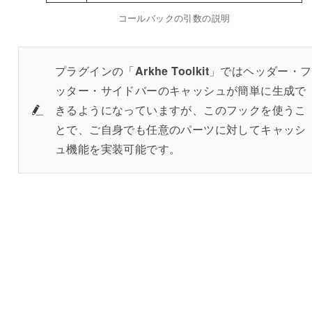
コールバックの引数の説明
プラグインの「
Arkhe Toolkit
」ではヘッダー・フ
ッター・サイドバーのキャッシュが簡単に生成で
きるようになっていますが、このフックを使うこ
とで、ご自身でも任意のパーツに対してキャッシ
ュ機能を実装可能です。
arkhe_part__{$path}
で
読み込まれたコンテンツの内容を
Arkhe::get_part()
き換える
ことができる
フィルターフック
です。