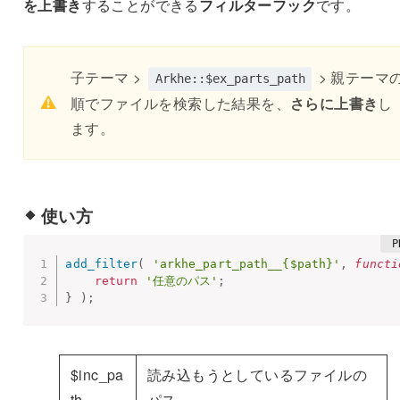
を上書き
することができる
フィルターフック
です。
子テーマ >
> 親テーマ
Arkhe::$ex_parts_path
順でファイルを検索した結果を、
さらに上書き
し
ます。
使い方
add_filter
(
'arkhe_part_path__{$path}'
,
functi
return
'任意のパス'
;
}
)
;
$inc_pa
読み込もうとしているファイルの
th
パス。