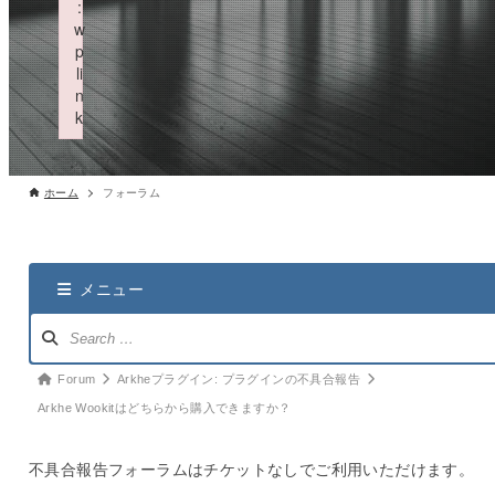
:
w
p
li
n
k
Failed to initialize plugin: wplink
ホーム
フォーラム
メニュー
ナ
ビ
ゲ
パ
Forum
Arkheプラグイン: プラグインの不具合報告
ー
ン
Arkhe Wookitはどちらから購入できますか？
シ
く
ョ
ず
不具合報告フォーラムはチケットなしでご利用いただけます。
ン：
ナ