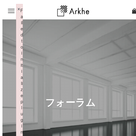
×
F
a
il
e
d
t
o
i
n
it
i
a
li
z
e
フォーラム
p
l
u
g
i
n