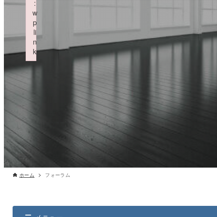
:
w
p
li
n
k
Failed to initialize plugin: wplink
ホーム
フォーラム