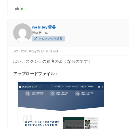
い
0
い
ね
！
を
ク
weblley雪谷
リ
ッ
投稿数 67
ク
トピックの作成者
#3
· 2025年5月29日, 9:51 PM
はい、スクショの参考のようなものです！
アップロードファイル：