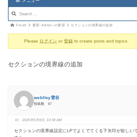
メニュー
ナ
ビ
ゲ
パ
Forum
要望: Arkheへの要望
セクションの境界線の追加
ー
ン
シ
Please
ログイン
or
登録
to create posts and topics.
く
ョ
ず
ン：
ナ
セクションの境界線の追加
ビ：
weblley雪谷
投稿数 67
#1
· 2025年5月9日, 10:58 AM
セクションの境界線設定にLPでよくでてくる下矢印が欲しい