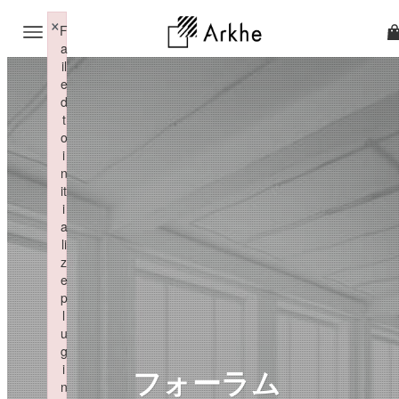
×
F
a
il
e
d
t
o
i
n
it
i
a
li
z
e
p
l
u
g
i
フォーラム
n