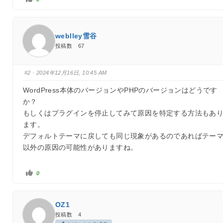
い
ね
！
を
ク
リ
weblley雪谷
ッ
ク
投稿数 67
#2
· 2024年12月16日, 10:45 AM
WordPress本体のバージョンやPHPのバージョンはどうです
か？
もしくはプラグインを停止してみて原因を特定する方法もあ
ます。
デフォルトテーマに戻しても同じ現象があるのであればテー
以外の原因の可能性がありますね。
い
0
い
ね
！
を
ク
OZ1
リ
ッ
投稿数 4
ク