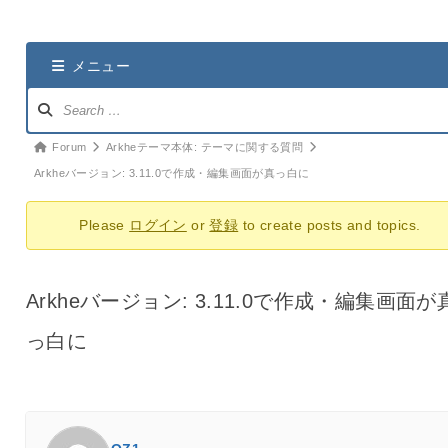
メニュー
ナ
ビ
ゲ
パ
Forum
Arkheテーマ本体: テーマに関する質問
ー
ン
Arkheバージョン: 3.11.0で作成・編集画面が真っ白に
シ
く
ョ
Please
ログイン
or
登録
to create posts and topics.
ず
ン：
ナ
ビ：
Arkheバージョン: 3.11.0で作成・編集画面が
っ白に