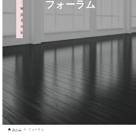
フォーラム
:
w
p
li
n
k
Failed to initialize plugin: wplink
ホーム
フォーラム