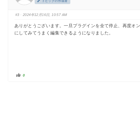
トピックの作成者
#3
· 2024年12月16日, 10:57 AM
ありがとうございます。一旦プラグインを全て停止、再度オ
にしてみてうまく編集できるようになりました。
い
0
い
ね
！
を
ク
リ
ッ
ク
ご利用規約
プライバシーポリシー
特定商取引法に基づく表記
© Arkhe.