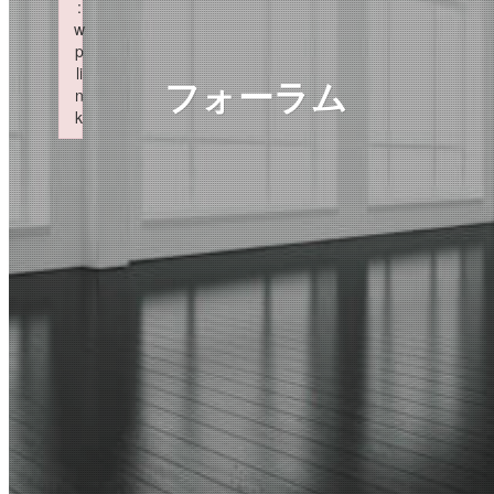
:
w
p
li
フォーラム
n
k
Failed to initialize plugin: wplink