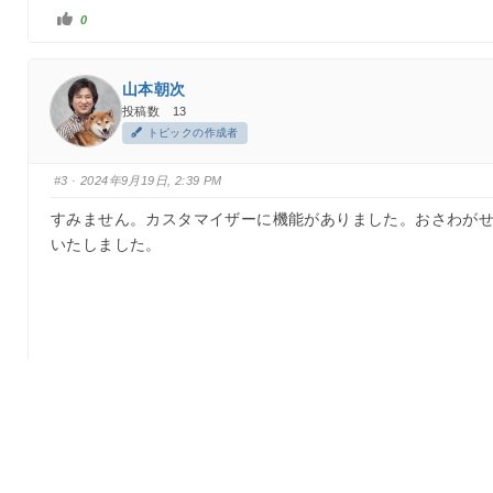
い
0
い
ね
！
を
ク
山本朝次
リ
ッ
投稿数 13
ク
トピックの作成者
#3
· 2024年9月19日, 2:39 PM
すみません。カスタマイザーに機能がありました。おさわが
いたしました。
い
2
い
ね
！
了 and 前田良史 have reacted to this post.
を
ク
リ
ッ
ク