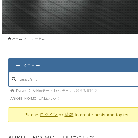
ホーム
フォーラム
メニュー
ナ
ビ
ゲ
パ
Forum
Arkheテーマ本体: テーマに関する質問
ー
ン
ARKHE_NOIMG_URLについて
シ
く
ョ
Please
ログイン
or
登録
to create posts and topics.
ず
ン：
ナ
ビ：