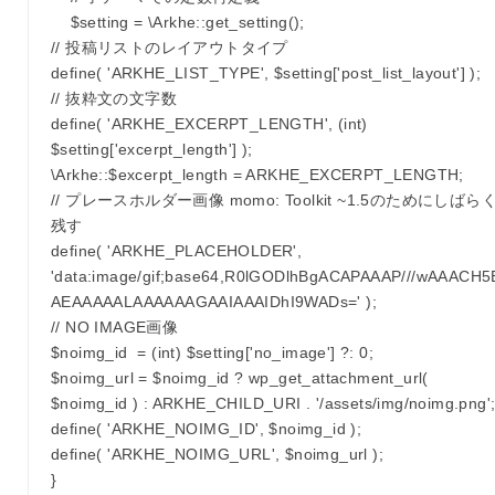
$setting = \Arkhe::get_setting();
// 投稿リストのレイアウトタイプ
define( 'ARKHE_LIST_TYPE', $setting['post_list_layout'] );
// 抜粋文の文字数
define( 'ARKHE_EXCERPT_LENGTH', (int)
$setting['excerpt_length'] );
\Arkhe::$excerpt_length = ARKHE_EXCERPT_LENGTH;
// プレースホルダー画像 momo: Toolkit ~1.5のためにしばら
残す
define( 'ARKHE_PLACEHOLDER',
'data:image/gif;base64,R0lGODlhBgACAPAAAP///wAAACH5
AEAAAAALAAAAAAGAAIAAAIDhI9WADs=' );
// NO IMAGE画像
$noimg_id = (int) $setting['no_image'] ?: 0;
$noimg_url = $noimg_id ? wp_get_attachment_url(
$noimg_id ) : ARKHE_CHILD_URI . '/assets/img/noimg.png'
define( 'ARKHE_NOIMG_ID', $noimg_id );
define( 'ARKHE_NOIMG_URL', $noimg_url );
}