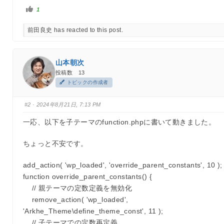
い
1
い
ね
！
前田良史 has reacted to this post.
を
ク
リ
ッ
ク
山本朝次
投稿数 13
トピックの作成者
#2
· 2024年8月21日, 7:13 PM
一応、以下を子テーマのfunction.phpに書いて動きました。
ちょっと不安です。
add_action( 'wp_loaded', 'override_parent_constants', 10 );
function override_parent_constants() {
// 親テーマの定数定義を無効化
remove_action( 'wp_loaded',
'Arkhe_Theme\define_theme_const', 11 );
// 子テーマでの定数再定義