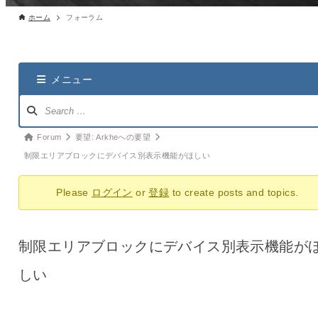
ホーム
フォーラム
メニュー
ナ
ビ
ゲ
パ
Forum
要望: Arkheへの要望
ー
ン
制限エリアブロックにデバイス別表示機能がほしい
シ
く
ョ
Please
ログイン
or
登録
to create posts and topics.
ず
ン：
ナ
ビ：
制限エリアブロックにデバイス別表示機能が
しい