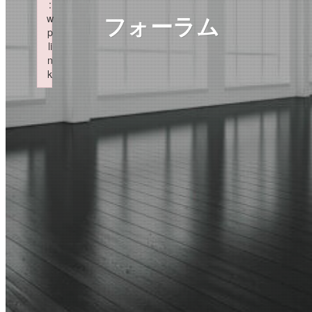
:
フォーラム
w
p
li
n
k
Failed to initialize plugin: wplink