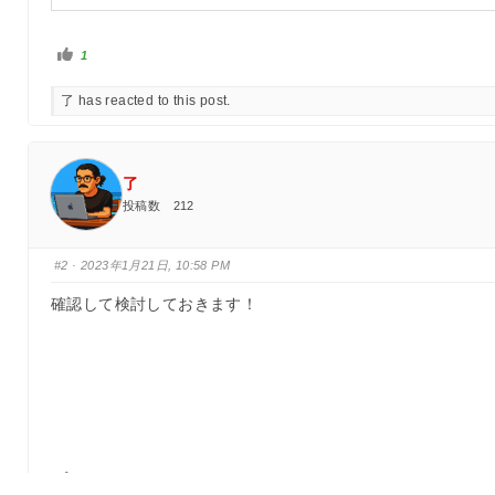
い
1
い
ね
！
了 has reacted to this post.
を
ク
リ
ッ
ク
了
投稿数 212
#2
· 2023年1月21日, 10:58 PM
確認して検討しておきます！
い
0
い