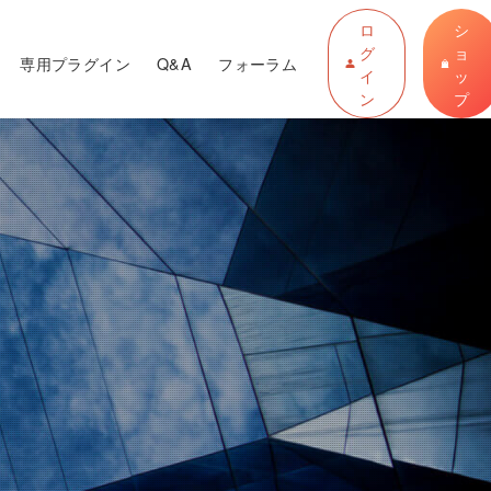
ロ
シ
グ
ョ
専用プラグイン
Q&A
フォーラム
イ
ッ
ン
プ