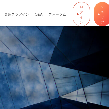
ロ
シ
グ
ョ
専用プラグイン
Q&A
フォーラム
イ
ッ
ン
プ