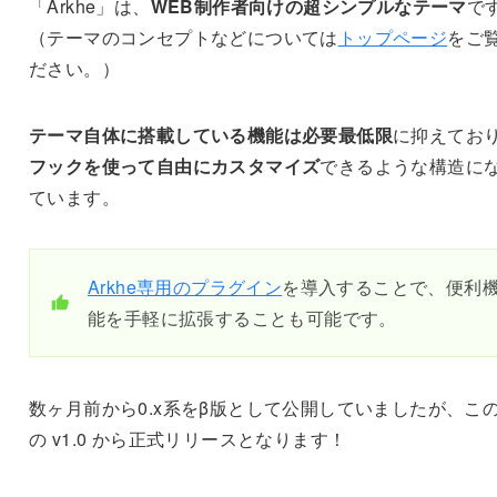
「Arkhe」は、
WEB制作者向けの超シンプルなテーマ
で
（テーマのコンセプトなどについては
トップページ
をご
ださい。）
テーマ自体に搭載している機能は必要最低限
に抑えてお
フックを使って自由にカスタマイズ
できるような構造に
ています。
Arkhe専用のプラグイン
を導入することで、便利
能を手軽に拡張することも可能です。
数ヶ月前から0.x系をβ版として公開していましたが、こ
の v1.0 から正式リリースとなります！